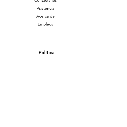
Contáctanos
Asistencia
Acerca de
Empleos
Política
Envío y devoluciones
Términos y condiciones
Métodos de pago
FAQ
Aviso de privacidad
Aceptamos los siguientes métodos de pago