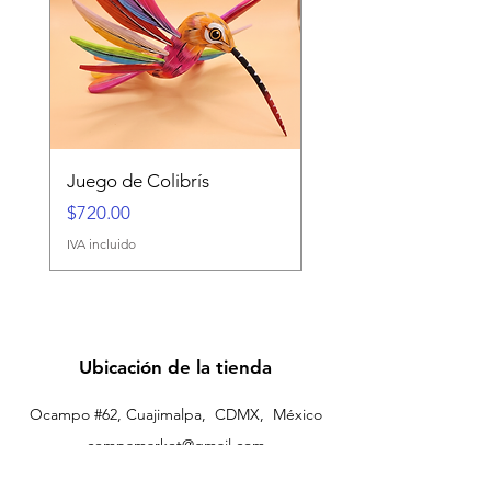
Juego de Colibrís
Kúturi
Precio
Precio
$720.00
$5,500.00
IVA incluido
IVA incluido
Ubicación de la tienda
Ocampo #62, Cuajimalpa, CDMX, México
cempamarket@gmail.com
+52-55 4039 6760