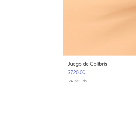
Juego de Colibrís
Precio
$720.00
IVA incluido