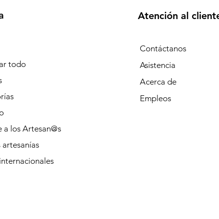
a
Atención al client
Contáctanos
r todo
Asistencia
s
Acerca de
rías
Empleos
o
 a los Artesan@s
 artesanías
internacionales