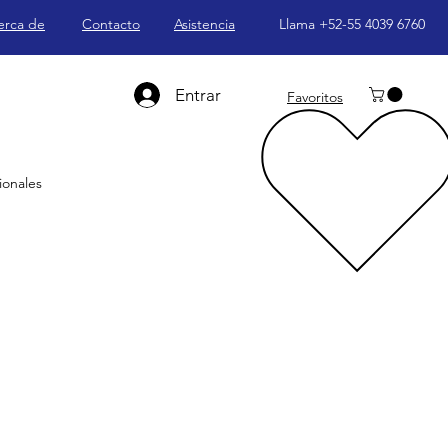
erca de
Contacto
Asistencia
Llama +52-55 4039 6760
Entrar
Favoritos
ionales