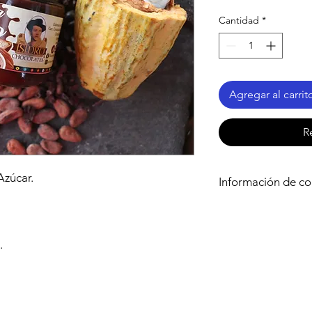
Cantidad
*
Agregar al carrit
R
Azúcar.
Información de c
El envío del producto
hacemos que los prod
tu casa, gracias por 
.