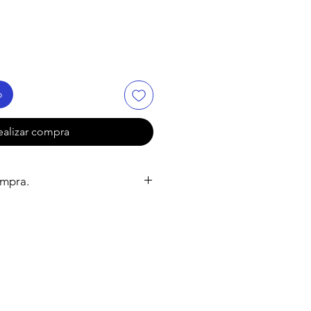
o
ealizar compra
ompra.
 tarda de 5-10 días hábiles,
uctos de Don Isidro lleguen hasta
apoyarlos.