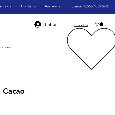
erca de
Contacto
Asistencia
Llama +52-55 4039 6760
Entrar
Favoritos
ionales
 Cacao