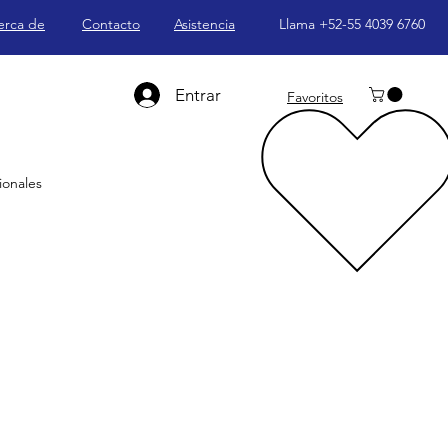
erca de
Contacto
Asistencia
Llama +52-55 4039 6760
Entrar
Favoritos
ionales