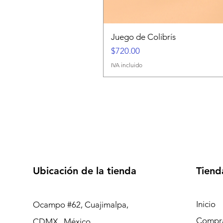
Juego de Colibrís
Precio
$720.00
IVA incluido
Ubicación de la tienda
Tiend
Inicio
Ocampo #62, Cuajimalpa,
Compra
CDMX, México